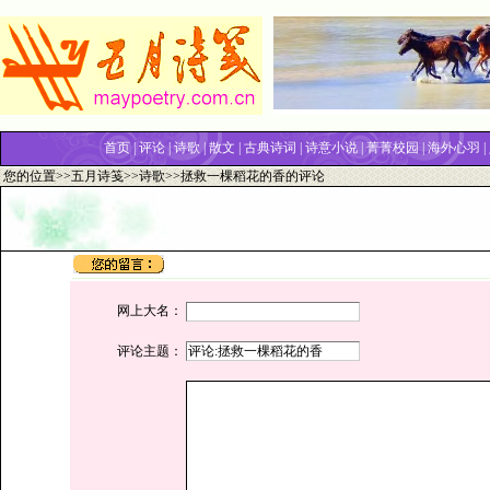
首页
|
评论
|
诗歌
|
散文
|
古典诗词
|
诗意小说
|
菁菁校园
|
海外心羽
|
您的位置>>
五月诗笺
>>
诗歌
>>拯救一棵稻花的香的评论
网上大名：
评论主题：