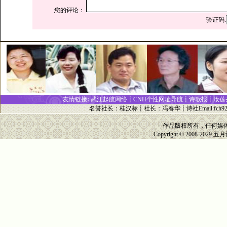
您的评论：
验证码:
友情链接
:
武江起航网络┋
CNH个性网址
导
航┋
诗歌报
┋
汝莲
名誉社长
：
桂汉标
┋
社长
：
冯春华
┋诗社Email:
fch9
作品版权所有，任何媒
Copyright © 2008-2029
五月