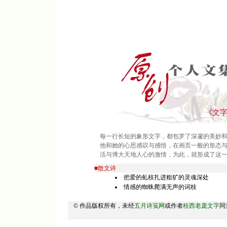
《文
每一行长短的象形文字，都包罗了深邃的美妙
他和她的心思感叹与感悟，在画页一般的形态
活与博大天地人心的激情，为此，就形成了这
■散文诗
把爱的虬枝扎进粗犷的灵魂深处
情感的蜘蛛爬满无声的词枝
© 作品版权所有，未经
五月诗笺网
或作者
桂西老庞文字
同