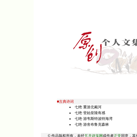
■古典诗词
七绝·重游北戴河
七绝·登始皇陵有感
七绝·游韦斯特波特海湾
七绝·游舍布鲁克森林
© 作品版权所有，未经
五月诗笺网
或作者
正亚
同意，其